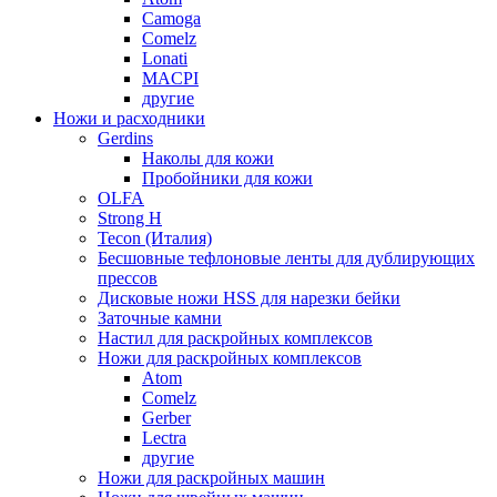
Camoga
Comelz
Lonati
MACPI
другие
Ножи и расходники
Gerdins
Наколы для кожи
Пробойники для кожи
OLFA
Strong H
Tecon (Италия)
Бесшовные тефлоновые ленты для дублирующих
прессов
Дисковые ножи HSS для нарезки бейки
Заточные камни
Настил для раскройных комплексов
Ножи для раскройных комплексов
Atom
Comelz
Gerber
Lectra
другие
Ножи для раскройных машин