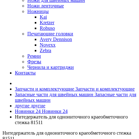
Ножи для швейных машин
Ножи ленточные
Ножницы
Kai
Kretzer
Robuso
Печатающие головки
Avery Dennison
Novexx
Zebra
Ремни
Фрезы
Чернила и картриджи
Контакты
Запчасти и комплектующие
Запчасти и комплектующие
Запасные части для швейных машин
Запасные части для
швейных машин
другие
другие
Новинки 24
Новинки 24
Нитедержатель для однониточного краеобметочного
стежка 81511
Нитедержатель для однониточного краеобметочного стежка
81511