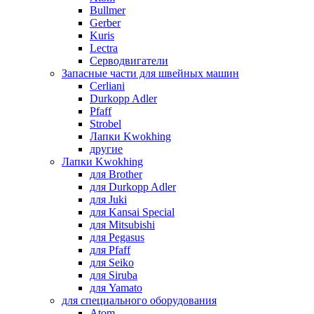
Bullmer
Gerber
Kuris
Lectra
Серводвигатели
Запасные части для швейных машин
Cerliani
Durkopp Adler
Pfaff
Strobel
Лапки Kwokhing
другие
Лапки Kwokhing
для Brother
для Durkopp Adler
для Juki
для Kansai Special
для Mitsubishi
для Pegasus
для Pfaff
для Seiko
для Siruba
для Yamato
для специального оборудования
Atom