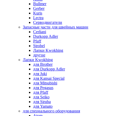
Bullmer
Gerber
Kuris
Lectra
Серводвигатели
Запасные части для швейных машин
Cerliani
Durkopp Adler
Pfaff
Strobel
Лапки Kwokhing
другие
Лапки Kwokhing
для Brother
для Durkopp Adler
для Juki
для Kansai Special
для Mitsubishi
для Pegasus
для Pfaff
для Seiko
для Siruba
для Yamato
для специального оборудования
Atom