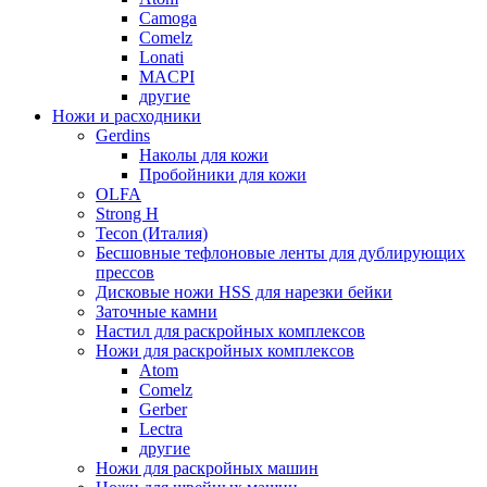
Camoga
Comelz
Lonati
MACPI
другие
Ножи и расходники
Gerdins
Наколы для кожи
Пробойники для кожи
OLFA
Strong H
Tecon (Италия)
Бесшовные тефлоновые ленты для дублирующих
прессов
Дисковые ножи HSS для нарезки бейки
Заточные камни
Настил для раскройных комплексов
Ножи для раскройных комплексов
Atom
Comelz
Gerber
Lectra
другие
Ножи для раскройных машин