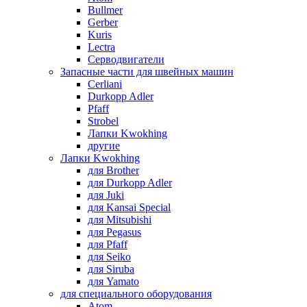
Bullmer
Gerber
Kuris
Lectra
Серводвигатели
Запасные части для швейных машин
Cerliani
Durkopp Adler
Pfaff
Strobel
Лапки Kwokhing
другие
Лапки Kwokhing
для Brother
для Durkopp Adler
для Juki
для Kansai Special
для Mitsubishi
для Pegasus
для Pfaff
для Seiko
для Siruba
для Yamato
для специального оборудования
Atom