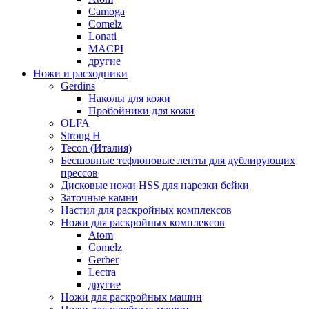
Camoga
Comelz
Lonati
MACPI
другие
Ножи и расходники
Gerdins
Наколы для кожи
Пробойники для кожи
OLFA
Strong H
Tecon (Италия)
Бесшовные тефлоновые ленты для дублирующих
прессов
Дисковые ножи HSS для нарезки бейки
Заточные камни
Настил для раскройных комплексов
Ножи для раскройных комплексов
Atom
Comelz
Gerber
Lectra
другие
Ножи для раскройных машин