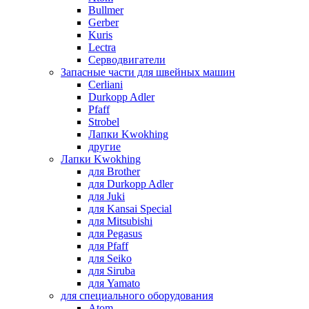
Bullmer
Gerber
Kuris
Lectra
Серводвигатели
Запасные части для швейных машин
Cerliani
Durkopp Adler
Pfaff
Strobel
Лапки Kwokhing
другие
Лапки Kwokhing
для Brother
для Durkopp Adler
для Juki
для Kansai Special
для Mitsubishi
для Pegasus
для Pfaff
для Seiko
для Siruba
для Yamato
для специального оборудования
Atom