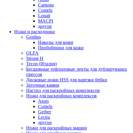
Camoga
Comelz
Lonati
MACPI
другие
Ножи и расходники
Gerdins
Наколы для кожи
Пробойники для кожи
OLFA
Strong H
Tecon (Италия)
Бесшовные тефлоновые ленты для дублирующих
прессов
Дисковые ножи HSS для нарезки бейки
Заточные камни
Настил для раскройных комплексов
Ножи для раскройных комплексов
Atom
Comelz
Gerber
Lectra
другие
Ножи для раскройных машин