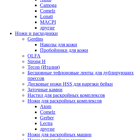
Camoga
Comelz
Lonati
MACPI
другие
Ножи и расходники
Gerdins
Наколы для кожи
Пробойники для кожи
OLFA
Strong H
Tecon (Италия)
Бесшовные тефлоновые ленты для дублирующих
прессов
Дисковые ножи HSS для нарезки бейки
Заточные камни
Настил для раскройных комплексов
Ножи для раскройных комплексов
Atom
Comelz
Gerber
Lectra
другие
Ножи для раскройных машин