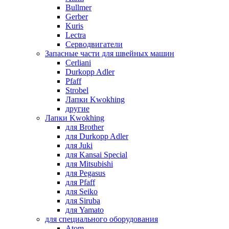
Bullmer
Gerber
Kuris
Lectra
Серводвигатели
Запасные части для швейных машин
Cerliani
Durkopp Adler
Pfaff
Strobel
Лапки Kwokhing
другие
Лапки Kwokhing
для Brother
для Durkopp Adler
для Juki
для Kansai Special
для Mitsubishi
для Pegasus
для Pfaff
для Seiko
для Siruba
для Yamato
для специального оборудования
Atom