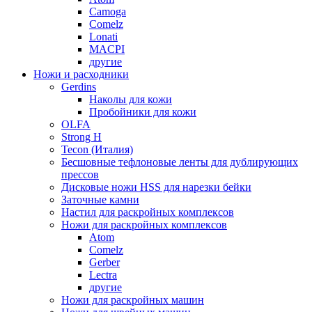
Camoga
Comelz
Lonati
MACPI
другие
Ножи и расходники
Gerdins
Наколы для кожи
Пробойники для кожи
OLFA
Strong H
Tecon (Италия)
Бесшовные тефлоновые ленты для дублирующих
прессов
Дисковые ножи HSS для нарезки бейки
Заточные камни
Настил для раскройных комплексов
Ножи для раскройных комплексов
Atom
Comelz
Gerber
Lectra
другие
Ножи для раскройных машин