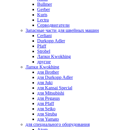
Bullmer
Gerber
Kuris
Lectra
Серводвигатели
Запасные части для швейных машин
Cerliani
Durkopp Adler
Pfaff
Strobel
Лапки Kwokhing
другие
Лапки Kwokhing
для Brother
для Durkopp Adler
для Juki
для Kansai Special
для Mitsubishi
для Pegasus
для Pfaff
для Seiko
для Siruba
для Yamato
для специального оборудования
Atom