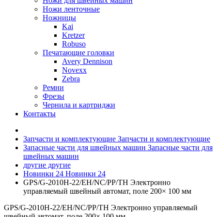
Ножи для швейных машин
Ножи ленточные
Ножницы
Kai
Kretzer
Robuso
Печатающие головки
Avery Dennison
Novexx
Zebra
Ремни
Фрезы
Чернила и картриджи
Контакты
Запчасти и комплектующие
Запчасти и комплектующие
Запасные части для швейных машин
Запасные части для
швейных машин
другие
другие
Новинки 24
Новинки 24
GPS/G‐2010H‐22/EH/NC/PP/TH Электронно
управляемый швейный автомат, поле 200× 100 мм
GPS/G‐2010H‐22/EH/NC/PP/TH Электронно управляемый
швейный автомат, поле 200× 100 мм