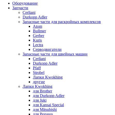
Оборудование
Запчасти
Cerliani
Durkopp Adler
Запасные части для раскройных комплексов
Atom
Bullmer
Gerber
Kuris
Lectra
Серводвигатели
Запасные части для швейных машин
Cerliani
Durkopp Adler
Pfaff
Strobel
Лапки Kwokhing
другие
Лапки Kwokhing
для Brother
для Durkopp Adler
для Juki
для Kansai Special
для Mitsubishi
для Pegasus