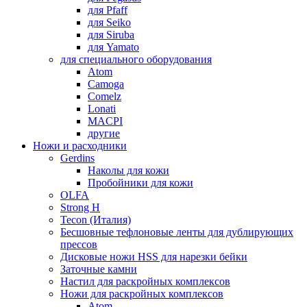
для Pfaff
для Seiko
для Siruba
для Yamato
для специального оборудования
Atom
Camoga
Comelz
Lonati
MACPI
другие
Ножи и расходники
Gerdins
Наколы для кожи
Пробойники для кожи
OLFA
Strong H
Tecon (Италия)
Бесшовные тефлоновые ленты для дублирующих
прессов
Дисковые ножи HSS для нарезки бейки
Заточные камни
Настил для раскройных комплексов
Ножи для раскройных комплексов
Atom