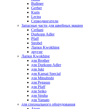
Bullmer
Gerber
Kuris
Lectra
Серводвигатели
Запасные части для швейных машин
Cerliani
Durkopp Adler
Pfaff
Strobel
Лапки Kwokhing
другие
Лапки Kwokhing
для Brother
для Durkopp Adler
для Juki
для Kansai Special
для Mitsubishi
для Pegasus
для Pfaff
для Seiko
для Siruba
для Yamato
для специального оборудования
Atom