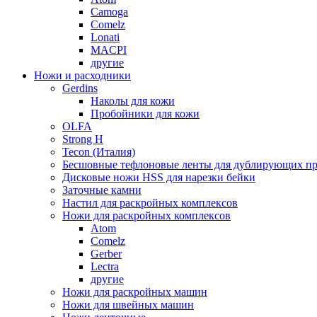
Camoga
Comelz
Lonati
MACPI
другие
Ножи и расходники
Gerdins
Наколы для кожи
Пробойники для кожи
OLFA
Strong H
Tecon (Италия)
Бесшовные тефлоновые ленты для дублирующих пр
Дисковые ножи HSS для нарезки бейки
Заточные камни
Настил для раскройных комплексов
Ножи для раскройных комплексов
Atom
Comelz
Gerber
Lectra
другие
Ножи для раскройных машин
Ножи для швейных машин