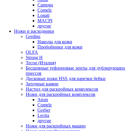
Camoga
Comelz
Lonati
MACPI
другие
Ножи и расходники
Gerdins
Наколы для кожи
Пробойники для кожи
OLFA
Strong H
Tecon (Италия)
Бесшовные тефлоновые ленты для дублирующих
прессов
Дисковые ножи HSS для нарезки бейки
Заточные камни
Настил для раскройных комплексов
Ножи для раскройных комплексов
Atom
Comelz
Gerber
Lectra
другие
Ножи для раскройных машин