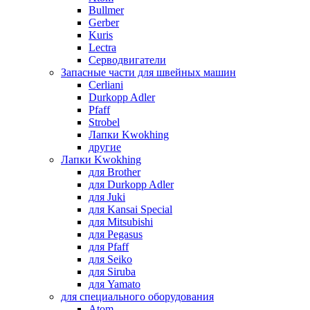
Bullmer
Gerber
Kuris
Lectra
Серводвигатели
Запасные части для швейных машин
Cerliani
Durkopp Adler
Pfaff
Strobel
Лапки Kwokhing
другие
Лапки Kwokhing
для Brother
для Durkopp Adler
для Juki
для Kansai Special
для Mitsubishi
для Pegasus
для Pfaff
для Seiko
для Siruba
для Yamato
для специального оборудования
Atom