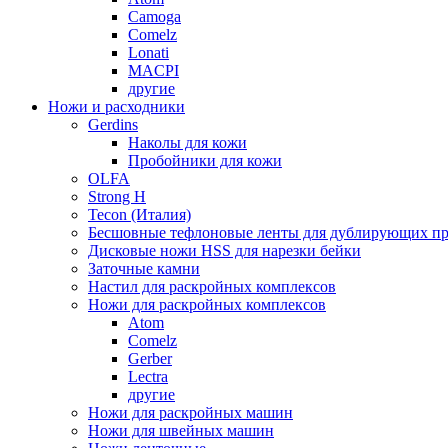
Camoga
Comelz
Lonati
MACPI
другие
Ножи и расходники
Gerdins
Наколы для кожи
Пробойники для кожи
OLFA
Strong H
Tecon (Италия)
Бесшовные тефлоновые ленты для дублирующих пр
Дисковые ножи HSS для нарезки бейки
Заточные камни
Настил для раскройных комплексов
Ножи для раскройных комплексов
Atom
Comelz
Gerber
Lectra
другие
Ножи для раскройных машин
Ножи для швейных машин