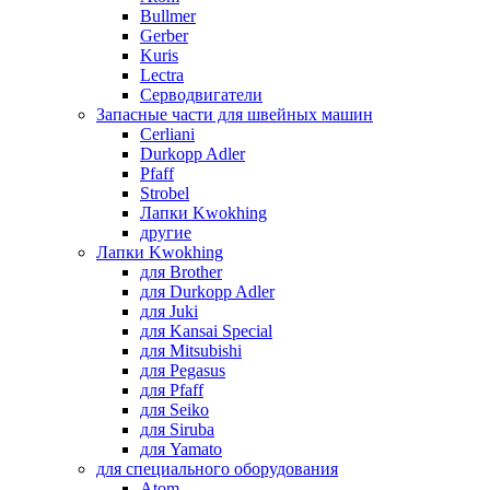
Bullmer
Gerber
Kuris
Lectra
Серводвигатели
Запасные части для швейных машин
Cerliani
Durkopp Adler
Pfaff
Strobel
Лапки Kwokhing
другие
Лапки Kwokhing
для Brother
для Durkopp Adler
для Juki
для Kansai Special
для Mitsubishi
для Pegasus
для Pfaff
для Seiko
для Siruba
для Yamato
для специального оборудования
Atom