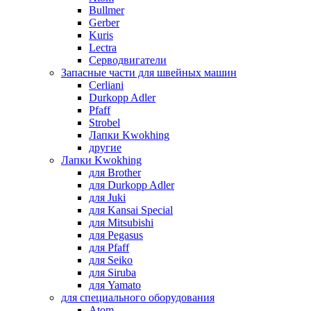
Bullmer
Gerber
Kuris
Lectra
Серводвигатели
Запасные части для швейных машин
Cerliani
Durkopp Adler
Pfaff
Strobel
Лапки Kwokhing
другие
Лапки Kwokhing
для Brother
для Durkopp Adler
для Juki
для Kansai Special
для Mitsubishi
для Pegasus
для Pfaff
для Seiko
для Siruba
для Yamato
для специального оборудования
Atom