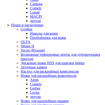
Camoga
Comelz
Lonati
MACPI
другие
Ножи и расходники
Gerdins
Наколы для кожи
Пробойники для кожи
OLFA
Strong H
Tecon (Италия)
Бесшовные тефлоновые ленты для дублирующих
прессов
Дисковые ножи HSS для нарезки бейки
Заточные камни
Настил для раскройных комплексов
Ножи для раскройных комплексов
Atom
Comelz
Gerber
Lectra
другие
Ножи для раскройных машин