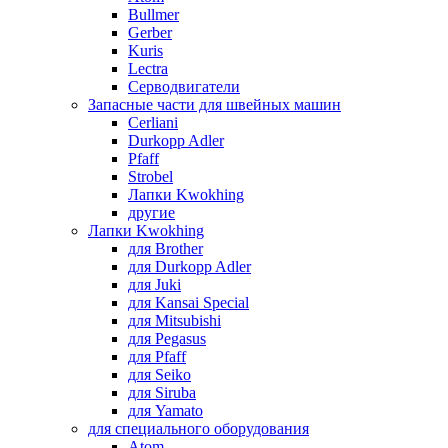
Bullmer
Gerber
Kuris
Lectra
Серводвигатели
Запасные части для швейных машин
Cerliani
Durkopp Adler
Pfaff
Strobel
Лапки Kwokhing
другие
Лапки Kwokhing
для Brother
для Durkopp Adler
для Juki
для Kansai Special
для Mitsubishi
для Pegasus
для Pfaff
для Seiko
для Siruba
для Yamato
для специального оборудования
Atom