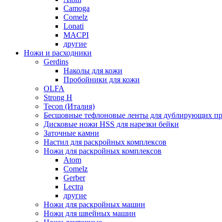
Camoga
Comelz
Lonati
MACPI
другие
Ножи и расходники
Gerdins
Наколы для кожи
Пробойники для кожи
OLFA
Strong H
Tecon (Италия)
Бесшовные тефлоновые ленты для дублирующих пр
Дисковые ножи HSS для нарезки бейки
Заточные камни
Настил для раскройных комплексов
Ножи для раскройных комплексов
Atom
Comelz
Gerber
Lectra
другие
Ножи для раскройных машин
Ножи для швейных машин