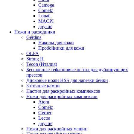
Camoga
Comelz
Lonati
MACPI
другие
Ножи и расходники
Gerdins
Наколы для кожи
Пробойники для кожи
OLFA
Strong H
Tecon (Италия)
Бесшовные тефлоновые ленты для дублирующих
прессов
Дисковые ножи HSS для нарезки бейки
Заточные камни
Настил для раскройных комплексов
Ножи для раскройных комплексов
Atom
Comelz
Gerber
Lectra
другие
Ножи для раскройных машин