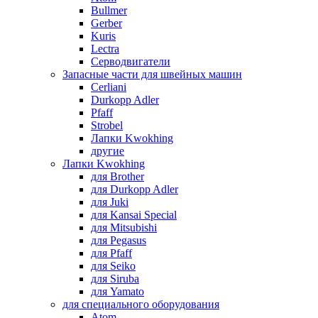
Bullmer
Gerber
Kuris
Lectra
Серводвигатели
Запасные части для швейных машин
Cerliani
Durkopp Adler
Pfaff
Strobel
Лапки Kwokhing
другие
Лапки Kwokhing
для Brother
для Durkopp Adler
для Juki
для Kansai Special
для Mitsubishi
для Pegasus
для Pfaff
для Seiko
для Siruba
для Yamato
для специального оборудования
Atom