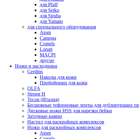
для Pfaff
для Seiko
для Siruba
для Yamato
для специального оборудования
Atom
Camoga
Comelz
Lonati
MACPI
другие
Ножи и расходники
Gerdins
Наколы для кожи
Пробойники для кожи
OLFA
Strong H
Tecon (Италия)
Бесшовные тефлоновые ленты для дублирующих пр
Дисковые ножи HSS для нарезки бейки
Заточные камни
Настил для раскройных комплексов
Ножи для раскройных комплексов
Atom
Comelz