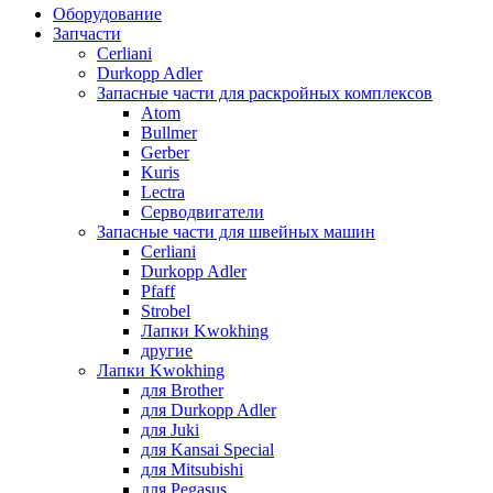
Оборудование
Запчасти
Cerliani
Durkopp Adler
Запасные части для раскройных комплексов
Atom
Bullmer
Gerber
Kuris
Lectra
Серводвигатели
Запасные части для швейных машин
Cerliani
Durkopp Adler
Pfaff
Strobel
Лапки Kwokhing
другие
Лапки Kwokhing
для Brother
для Durkopp Adler
для Juki
для Kansai Special
для Mitsubishi
для Pegasus