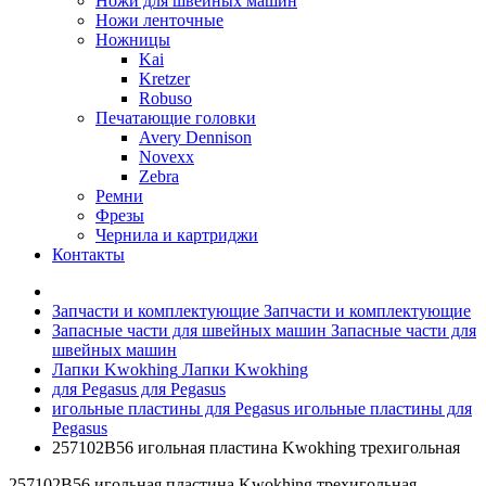
Ножи для швейных машин
Ножи ленточные
Ножницы
Kai
Kretzer
Robuso
Печатающие головки
Avery Dennison
Novexx
Zebra
Ремни
Фрезы
Чернила и картриджи
Контакты
Запчасти и комплектующие
Запчасти и комплектующие
Запасные части для швейных машин
Запасные части для
швейных машин
Лапки Kwokhing
Лапки Kwokhing
для Pegasus
для Pegasus
игольные пластины для Pegasus
игольные пластины для
Pegasus
257102B56 игольная пластина Kwokhing трехигольная
257102B56 игольная пластина Kwokhing трехигольная