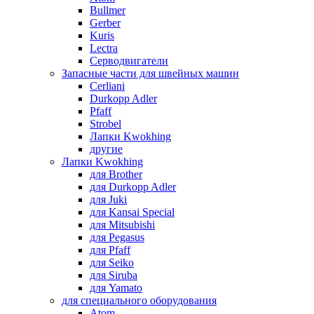
Bullmer
Gerber
Kuris
Lectra
Серводвигатели
Запасные части для швейных машин
Cerliani
Durkopp Adler
Pfaff
Strobel
Лапки Kwokhing
другие
Лапки Kwokhing
для Brother
для Durkopp Adler
для Juki
для Kansai Special
для Mitsubishi
для Pegasus
для Pfaff
для Seiko
для Siruba
для Yamato
для специального оборудования
Atom