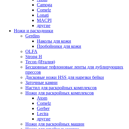
Camoga
Comelz
Lonati
MACPI
другие
Ножи и расходники
Gerdins
Наколы для кожи
Пробойники для кожи
OLFA
Strong H
Tecon (Италия)
Бесшовные тефлоновые ленты для дублирующих
прессов
Дисковые ножи HSS для нарезки бейки
Заточные камни
Настил для раскройных комплексов
Ножи для раскройных комплексов
Atom
Comelz
Gerber
Lectra
другие
Ножи для раскройных машин