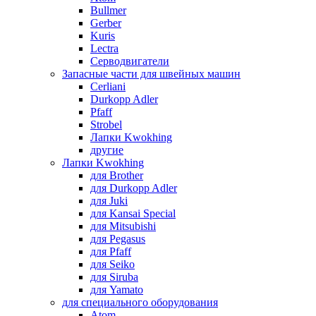
Bullmer
Gerber
Kuris
Lectra
Серводвигатели
Запасные части для швейных машин
Cerliani
Durkopp Adler
Pfaff
Strobel
Лапки Kwokhing
другие
Лапки Kwokhing
для Brother
для Durkopp Adler
для Juki
для Kansai Special
для Mitsubishi
для Pegasus
для Pfaff
для Seiko
для Siruba
для Yamato
для специального оборудования
Atom