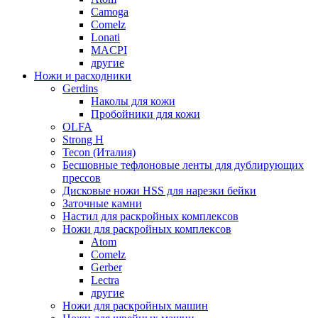
Camoga
Comelz
Lonati
MACPI
другие
Ножи и расходники
Gerdins
Наколы для кожи
Пробойники для кожи
OLFA
Strong H
Tecon (Италия)
Бесшовные тефлоновые ленты для дублирующих
прессов
Дисковые ножи HSS для нарезки бейки
Заточные камни
Настил для раскройных комплексов
Ножи для раскройных комплексов
Atom
Comelz
Gerber
Lectra
другие
Ножи для раскройных машин