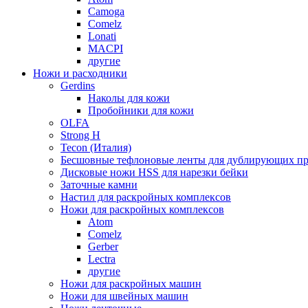
Camoga
Comelz
Lonati
MACPI
другие
Ножи и расходники
Gerdins
Наколы для кожи
Пробойники для кожи
OLFA
Strong H
Tecon (Италия)
Бесшовные тефлоновые ленты для дублирующих пр
Дисковые ножи HSS для нарезки бейки
Заточные камни
Настил для раскройных комплексов
Ножи для раскройных комплексов
Atom
Comelz
Gerber
Lectra
другие
Ножи для раскройных машин
Ножи для швейных машин