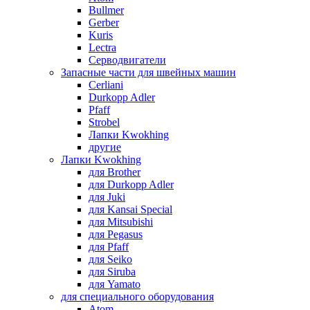
Bullmer
Gerber
Kuris
Lectra
Серводвигатели
Запасные части для швейных машин
Cerliani
Durkopp Adler
Pfaff
Strobel
Лапки Kwokhing
другие
Лапки Kwokhing
для Brother
для Durkopp Adler
для Juki
для Kansai Special
для Mitsubishi
для Pegasus
для Pfaff
для Seiko
для Siruba
для Yamato
для специального оборудования
Atom