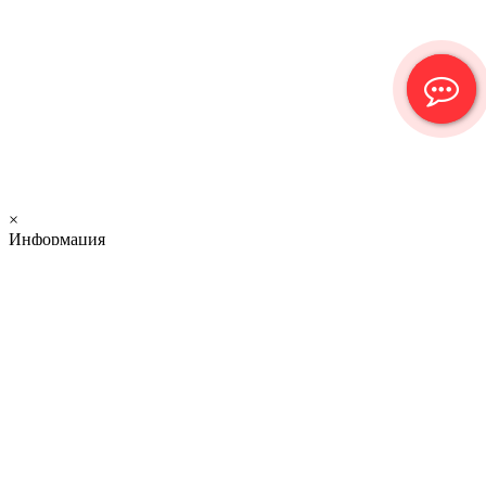
×
Информация
×
Валюта
€ Euro
р. Рубль
О нас
Доставка и оплата
Новости
Контакты
216790 Смоленская область г. Рудня, ул. Киреева д. 97
офис 27
+7 (951) 716-34-61