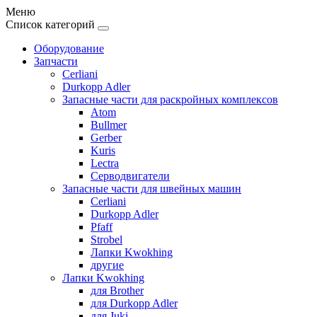
Меню
Список категорий
Оборудование
Запчасти
Cerliani
Durkopp Adler
Запасные части для раскройных комплексов
Atom
Bullmer
Gerber
Kuris
Lectra
Серводвигатели
Запасные части для швейных машин
Cerliani
Durkopp Adler
Pfaff
Strobel
Лапки Kwokhing
другие
Лапки Kwokhing
для Brother
для Durkopp Adler
для Juki