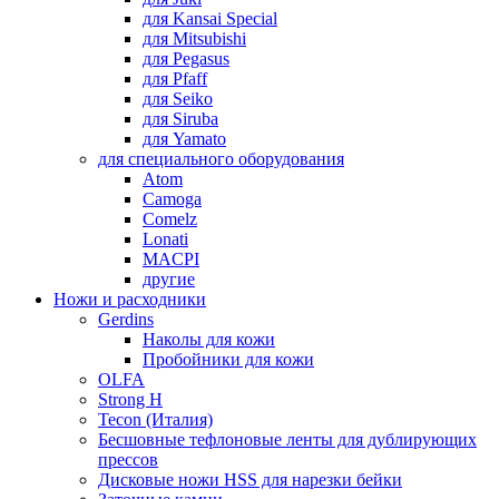
для Kansai Special
для Mitsubishi
для Pegasus
для Pfaff
для Seiko
для Siruba
для Yamato
для специального оборудования
Atom
Camoga
Comelz
Lonati
MACPI
другие
Ножи и расходники
Gerdins
Наколы для кожи
Пробойники для кожи
OLFA
Strong H
Tecon (Италия)
Бесшовные тефлоновые ленты для дублирующих
прессов
Дисковые ножи HSS для нарезки бейки