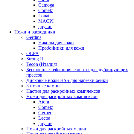
Camoga
Comelz
Lonati
MACPI
другие
Ножи и расходники
Gerdins
Наколы для кожи
Пробойники для кожи
OLFA
Strong H
Tecon (Италия)
Бесшовные тефлоновые ленты для дублирующих
прессов
Дисковые ножи HSS для нарезки бейки
Заточные камни
Настил для раскройных комплексов
Ножи для раскройных комплексов
Atom
Comelz
Gerber
Lectra
другие
Ножи для раскройных машин