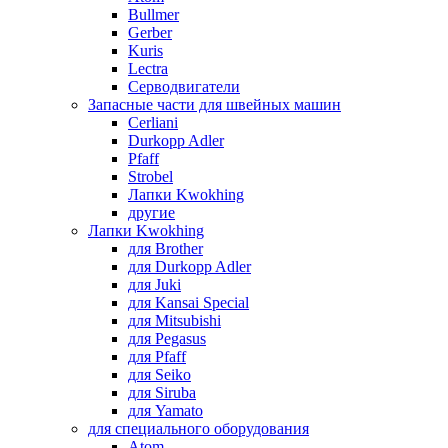
Bullmer
Gerber
Kuris
Lectra
Серводвигатели
Запасные части для швейных машин
Cerliani
Durkopp Adler
Pfaff
Strobel
Лапки Kwokhing
другие
Лапки Kwokhing
для Brother
для Durkopp Adler
для Juki
для Kansai Special
для Mitsubishi
для Pegasus
для Pfaff
для Seiko
для Siruba
для Yamato
для специального оборудования
Atom