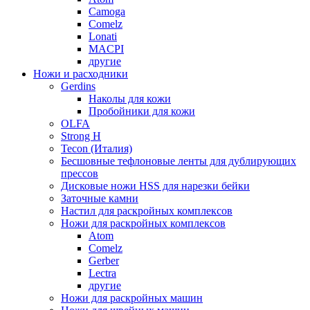
Camoga
Comelz
Lonati
MACPI
другие
Ножи и расходники
Gerdins
Наколы для кожи
Пробойники для кожи
OLFA
Strong H
Tecon (Италия)
Бесшовные тефлоновые ленты для дублирующих
прессов
Дисковые ножи HSS для нарезки бейки
Заточные камни
Настил для раскройных комплексов
Ножи для раскройных комплексов
Atom
Comelz
Gerber
Lectra
другие
Ножи для раскройных машин