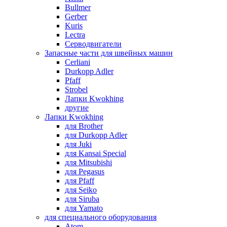
Bullmer
Gerber
Kuris
Lectra
Серводвигатели
Запасные части для швейных машин
Cerliani
Durkopp Adler
Pfaff
Strobel
Лапки Kwokhing
другие
Лапки Kwokhing
для Brother
для Durkopp Adler
для Juki
для Kansai Special
для Mitsubishi
для Pegasus
для Pfaff
для Seiko
для Siruba
для Yamato
для специального оборудования
Atom