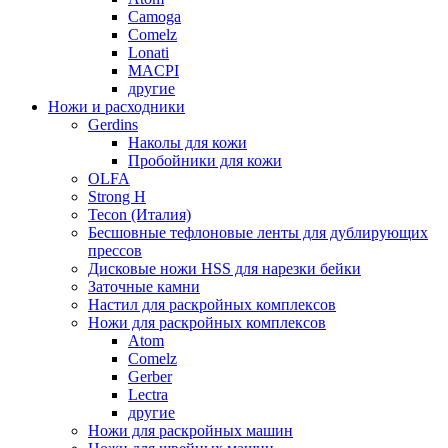
Camoga
Comelz
Lonati
MACPI
другие
Ножи и расходники
Gerdins
Наколы для кожи
Пробойники для кожи
OLFA
Strong H
Tecon (Италия)
Бесшовные тефлоновые ленты для дублирующих
прессов
Дисковые ножи HSS для нарезки бейки
Заточные камни
Настил для раскройных комплексов
Ножи для раскройных комплексов
Atom
Comelz
Gerber
Lectra
другие
Ножи для раскройных машин