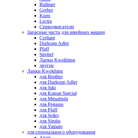
Bullmer
Gerber
Kuris
Lectra
Серводвигатели
Запасные части для швейных машин
Cerliani
Durkopp Adler
Pfaff
Strobel
Лапки Kwokhing
другие
Лапки Kwokhing
для Brother
для Durkopp Adler
для Juki
для Kansai Special
для Mitsubishi
для Pegasus
для Pfaff
для Seiko
для Siruba
для Yamato
для специального оборудования
Atom