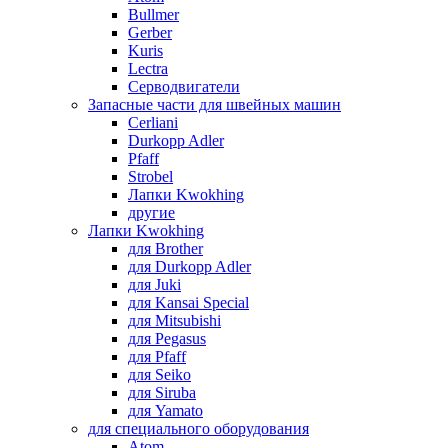
Bullmer
Gerber
Kuris
Lectra
Серводвигатели
Запасные части для швейных машин
Cerliani
Durkopp Adler
Pfaff
Strobel
Лапки Kwokhing
другие
Лапки Kwokhing
для Brother
для Durkopp Adler
для Juki
для Kansai Special
для Mitsubishi
для Pegasus
для Pfaff
для Seiko
для Siruba
для Yamato
для специального оборудования
Atom