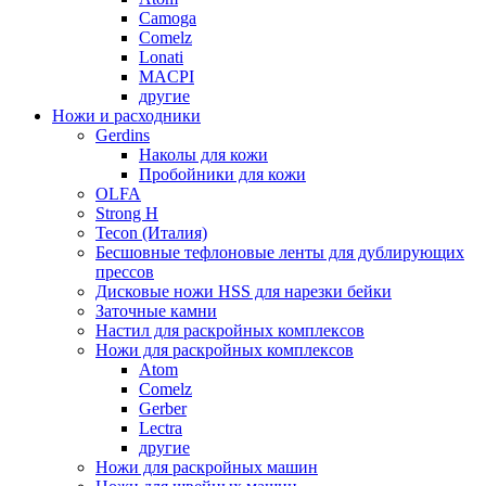
Camoga
Comelz
Lonati
MACPI
другие
Ножи и расходники
Gerdins
Наколы для кожи
Пробойники для кожи
OLFA
Strong H
Tecon (Италия)
Бесшовные тефлоновые ленты для дублирующих
прессов
Дисковые ножи HSS для нарезки бейки
Заточные камни
Настил для раскройных комплексов
Ножи для раскройных комплексов
Atom
Comelz
Gerber
Lectra
другие
Ножи для раскройных машин