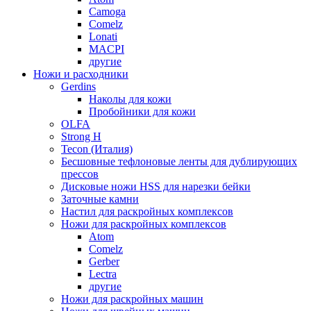
Camoga
Comelz
Lonati
MACPI
другие
Ножи и расходники
Gerdins
Наколы для кожи
Пробойники для кожи
OLFA
Strong H
Tecon (Италия)
Бесшовные тефлоновые ленты для дублирующих
прессов
Дисковые ножи HSS для нарезки бейки
Заточные камни
Настил для раскройных комплексов
Ножи для раскройных комплексов
Atom
Comelz
Gerber
Lectra
другие
Ножи для раскройных машин