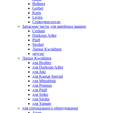
Bullmer
Gerber
Kuris
Lectra
Серводвигатели
Запасные части для швейных машин
Cerliani
Durkopp Adler
Pfaff
Strobel
Лапки Kwokhing
другие
Лапки Kwokhing
для Brother
для Durkopp Adler
для Juki
для Kansai Special
для Mitsubishi
для Pegasus
для Pfaff
для Seiko
для Siruba
для Yamato
для специального оборудования
Atom